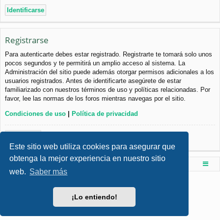
Registrarse
Para autenticarte debes estar registrado. Registrarte te tomará solo unos
pocos segundos y te permitirá un amplio acceso al sistema. La
Administración del sitio puede además otorgar permisos adicionales a los
usuarios registrados. Antes de identificarte asegúrete de estar
familiarizado con nuestros términos de uso y políticas relacionadas. Por
favor, lee las normas de los foros mientras navegas por el sitio.
Condiciones de uso
|
Política de privacidad
Registrarse
Este sitio web utiliza cookies para asegurar que
obtenga la mejor experiencia en nuestro sitio
Foro de Ingenieria Civil & Arquitectura
Índice principal
web.
Saber más
Desarrollado por
phpBB
® Forum Software © phpBB Limited
Style por
Arty
- phpBB 3.3 por MrGaby
¡Lo entiendo!
Traducción al español por
phpBB España
Privacidad
|
Condiciones