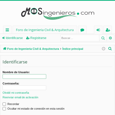
Foro de Ingenieria Civil & Arquitectura
Busca
B
nl
or
de
eg
Identificarse
Registrarse
ac
os
nt
ist
B
Foro de Ingenieria Civil & Arquitectura
Índice principal
es
ifi
ra
u
s
Identificarse
rá
ca
rs
c
pi
rs
e
a
Nombre de Usuario:
d
e
r
Contraseña:
os
Olvidé mi contraseña
Reenviar email de activación
Recordar
Ocultar mi estado de conexión en esta sesión