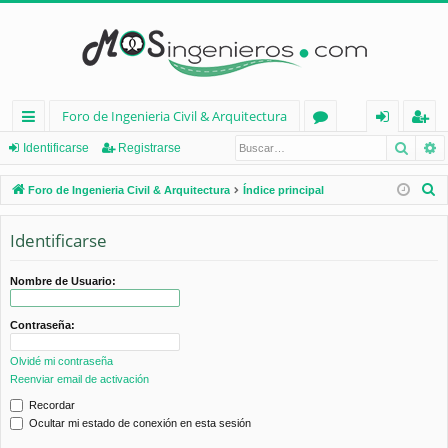
Foro de Ingenieria Civil & Arquitectura
Busca
B
nl
or
de
eg
Identificarse
Registrarse
ac
os
nt
ist
B
Foro de Ingenieria Civil & Arquitectura
Índice principal
es
ifi
ra
u
s
Identificarse
rá
ca
rs
c
pi
rs
e
a
Nombre de Usuario:
d
e
r
Contraseña:
os
Olvidé mi contraseña
Reenviar email de activación
Recordar
Ocultar mi estado de conexión en esta sesión