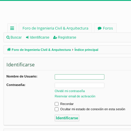
Foro de Ingenieria Civil & Arquitectura
Foros
nl
Buscar
Identificarse
Registrarse
ac
Foro de Ingenieria Civil & Arquitectura
Índice principal
es
Identificarse
rá
pi
Nombre de Usuario:
d
Contraseña:
os
Olvidé mi contraseña
Reenviar email de activación
Recordar
Ocultar mi estado de conexión en esta sesión