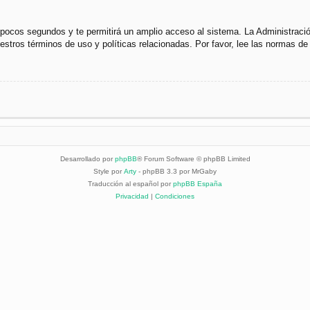
s pocos segundos y te permitirá un amplio acceso al sistema. La Administraci
uestros términos de uso y políticas relacionadas. Por favor, lee las normas de 
Desarrollado por
phpBB
® Forum Software © phpBB Limited
Style por
Arty
- phpBB 3.3 por MrGaby
Traducción al español por
phpBB España
Privacidad
|
Condiciones