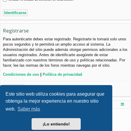
Registrarse
Para autenticarte debes estar registrado. Registrarte te tomará solo unos
pocos segundos y te permitirá un amplio acceso al sistema. La
Administración del sitio puede además otorgar permisos adicionales a los
usuarios registrados. Antes de identificarte asegúrete de estar
familiarizado con nuestros términos de uso y políticas relacionadas. Por
favor, lee las normas de los foros mientras navegas por el sitio.
Condiciones de uso
|
Política de privacidad
Registrarse
Este sitio web utiliza cookies para asegurar que
obtenga la mejor experiencia en nuestro sitio
Foro de Ingenieria Civil & Arquitectura
Índice principal
web.
Saber más
Desarrollado por
phpBB
® Forum Software © phpBB Limited
Style por
Arty
- phpBB 3.3 por MrGaby
¡Lo entiendo!
Traducción al español por
phpBB España
Privacidad
|
Condiciones