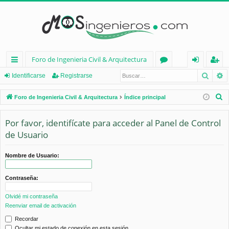
Foro de Ingenieria Civil & Arquitectura
Busca
B
nl
or
de
eg
Identificarse
Registrarse
ac
os
nt
ist
B
Foro de Ingenieria Civil & Arquitectura
Índice principal
es
ifi
ra
u
s
Por favor, identifícate para acceder al Panel de Control
rá
ca
rs
c
de Usuario
pi
rs
e
a
d
e
r
Nombre de Usuario:
os
Contraseña:
Olvidé mi contraseña
Reenviar email de activación
Recordar
Ocultar mi estado de conexión en esta sesión