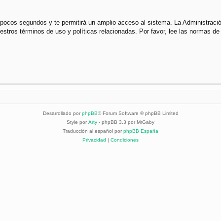
s pocos segundos y te permitirá un amplio acceso al sistema. La Administraci
uestros términos de uso y políticas relacionadas. Por favor, lee las normas de 
Desarrollado por
phpBB
® Forum Software © phpBB Limited
Style por
Arty
- phpBB 3.3 por MrGaby
Traducción al español por
phpBB España
Privacidad
|
Condiciones