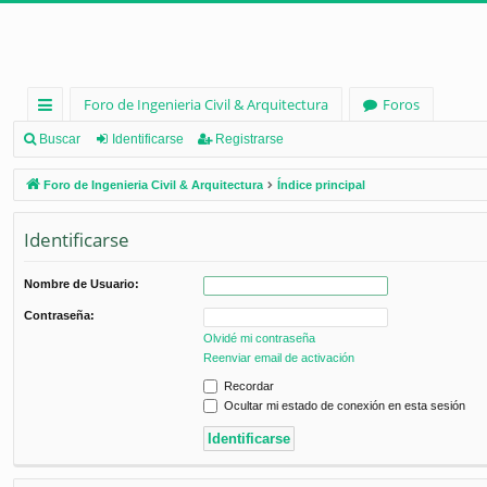
Foro de Ingenieria Civil & Arquitectura
Foros
nl
Buscar
Identificarse
Registrarse
ac
Foro de Ingenieria Civil & Arquitectura
Índice principal
es
Identificarse
rá
pi
Nombre de Usuario:
d
Contraseña:
os
Olvidé mi contraseña
Reenviar email de activación
Recordar
Ocultar mi estado de conexión en esta sesión