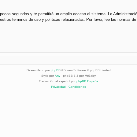
s pocos segundos y te permitirá un amplio acceso al sistema. La Administraci
uestros términos de uso y políticas relacionadas. Por favor, lee las normas de 
Desarrollado por
phpBB
® Forum Software © phpBB Limited
Style por
Arty
- phpBB 3.3 por MrGaby
Traducción al español por
phpBB España
Privacidad
|
Condiciones