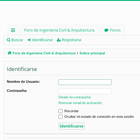
Foro de Ingenieria Civil & Arquitectura
Foros
nl
Buscar
Identificarse
Registrarse
ac
Foro de Ingenieria Civil & Arquitectura
Índice principal
es
Identificarse
rá
pi
Nombre de Usuario:
d
Contraseña:
os
Olvidé mi contraseña
Reenviar email de activación
Recordar
Ocultar mi estado de conexión en esta sesión