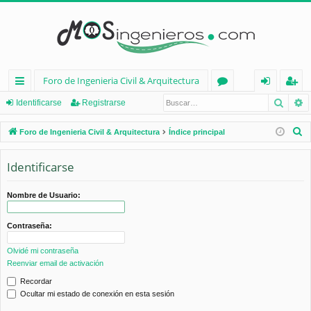
Foro de Ingenieria Civil & Arquitectura
Busca
B
nl
or
de
eg
Identificarse
Registrarse
ac
os
nt
ist
B
Foro de Ingenieria Civil & Arquitectura
Índice principal
es
ifi
ra
u
s
Identificarse
rá
ca
rs
c
pi
rs
e
a
Nombre de Usuario:
d
e
r
Contraseña:
os
Olvidé mi contraseña
Reenviar email de activación
Recordar
Ocultar mi estado de conexión en esta sesión