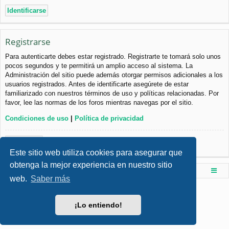
Registrarse
Para autenticarte debes estar registrado. Registrarte te tomará solo unos
pocos segundos y te permitirá un amplio acceso al sistema. La
Administración del sitio puede además otorgar permisos adicionales a los
usuarios registrados. Antes de identificarte asegúrete de estar
familiarizado con nuestros términos de uso y políticas relacionadas. Por
favor, lee las normas de los foros mientras navegas por el sitio.
Condiciones de uso
|
Política de privacidad
Registrarse
Este sitio web utiliza cookies para asegurar que
obtenga la mejor experiencia en nuestro sitio
Foro de Ingenieria Civil & Arquitectura
Índice principal
web.
Saber más
Desarrollado por
phpBB
® Forum Software © phpBB Limited
Style por
Arty
- phpBB 3.3 por MrGaby
¡Lo entiendo!
Traducción al español por
phpBB España
Privacidad
|
Condiciones