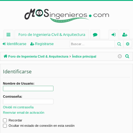
Foro de Ingenieria Civil & Arquitectura
Busca
B
nl
or
de
eg
Identificarse
Registrarse
ac
os
nt
ist
B
Foro de Ingenieria Civil & Arquitectura
Índice principal
es
ifi
ra
u
s
Identificarse
rá
ca
rs
c
pi
rs
e
a
Nombre de Usuario:
d
e
r
Contraseña:
os
Olvidé mi contraseña
Reenviar email de activación
Recordar
Ocultar mi estado de conexión en esta sesión