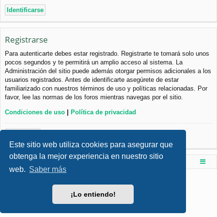
Registrarse
Para autenticarte debes estar registrado. Registrarte te tomará solo unos
pocos segundos y te permitirá un amplio acceso al sistema. La
Administración del sitio puede además otorgar permisos adicionales a los
usuarios registrados. Antes de identificarte asegúrete de estar
familiarizado con nuestros términos de uso y políticas relacionadas. Por
favor, lee las normas de los foros mientras navegas por el sitio.
Condiciones de uso
|
Política de privacidad
Registrarse
Este sitio web utiliza cookies para asegurar que
obtenga la mejor experiencia en nuestro sitio
Foro de Ingenieria Civil & Arquitectura
Índice principal
web.
Saber más
Desarrollado por
phpBB
® Forum Software © phpBB Limited
Style por
Arty
- phpBB 3.3 por MrGaby
¡Lo entiendo!
Traducción al español por
phpBB España
Privacidad
|
Condiciones