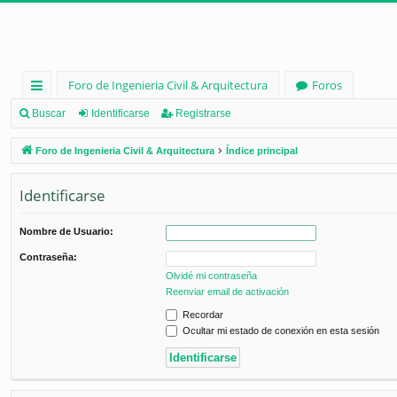
Foro de Ingenieria Civil & Arquitectura
Foros
nl
Buscar
Identificarse
Registrarse
ac
Foro de Ingenieria Civil & Arquitectura
Índice principal
es
Identificarse
rá
pi
Nombre de Usuario:
d
Contraseña:
os
Olvidé mi contraseña
Reenviar email de activación
Recordar
Ocultar mi estado de conexión en esta sesión