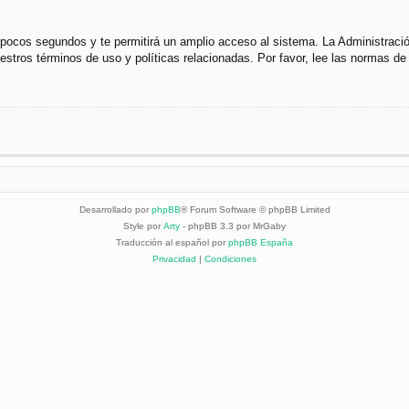
s pocos segundos y te permitirá un amplio acceso al sistema. La Administraci
uestros términos de uso y políticas relacionadas. Por favor, lee las normas de 
Desarrollado por
phpBB
® Forum Software © phpBB Limited
Style por
Arty
- phpBB 3.3 por MrGaby
Traducción al español por
phpBB España
Privacidad
|
Condiciones