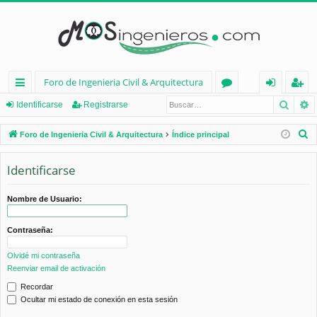
Foro de Ingenieria Civil & Arquitectura
Busca
B
nl
or
de
eg
Identificarse
Registrarse
ac
os
nt
ist
B
Foro de Ingenieria Civil & Arquitectura
Índice principal
es
ifi
ra
u
s
Identificarse
rá
ca
rs
c
pi
rs
e
a
Nombre de Usuario:
d
e
r
Contraseña:
os
Olvidé mi contraseña
Reenviar email de activación
Recordar
Ocultar mi estado de conexión en esta sesión