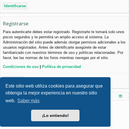
Registrarse
Para autenticarte debes estar registrado. Registrarte te tomará solo unos
pocos segundos y te permitirá un amplio acceso al sistema. La
Administración del sitio puede además otorgar permisos adicionales a los
usuarios registrados. Antes de identificarte asegúrete de estar
familiarizado con nuestros términos de uso y políticas relacionadas. Por
favor, lee las normas de los foros mientras navegas por el sitio.
Condiciones de uso
|
Política de privacidad
Registrarse
Este sitio web utiliza cookies para asegurar que
obtenga la mejor experiencia en nuestro sitio
Foro de Ingenieria Civil & Arquitectura
Índice principal
web.
Saber más
Desarrollado por
phpBB
® Forum Software © phpBB Limited
Style por
Arty
- phpBB 3.3 por MrGaby
¡Lo entiendo!
Traducción al español por
phpBB España
Privacidad
|
Condiciones