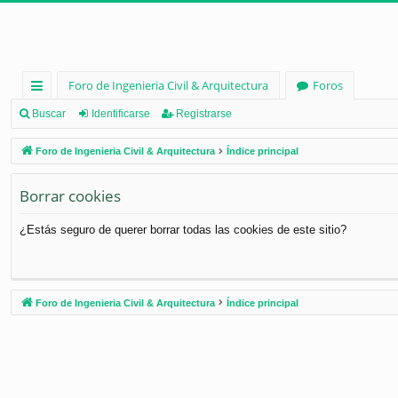
Foro de Ingenieria Civil & Arquitectura
Foros
nl
Buscar
Identificarse
Registrarse
ac
Foro de Ingenieria Civil & Arquitectura
Índice principal
es
Borrar cookies
rá
pi
¿Estás seguro de querer borrar todas las cookies de este sitio?
d
os
Foro de Ingenieria Civil & Arquitectura
Índice principal