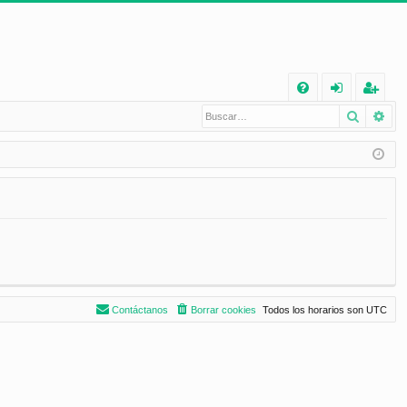
E
Buscar
Bú
FA
de
eg
Q
nt
ist
ifi
ra
ca
rs
rs
e
e
Contáctanos
Borrar cookies
Todos los horarios son
UTC