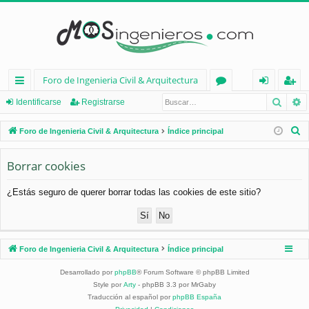
Foro de Ingenieria Civil & Arquitectura
Busca
B
nl
or
de
eg
Identificarse
Registrarse
ac
os
nt
ist
B
Foro de Ingenieria Civil & Arquitectura
Índice principal
es
ifi
ra
u
s
Borrar cookies
rá
ca
rs
c
pi
rs
e
¿Estás seguro de querer borrar todas las cookies de este sitio?
a
d
e
r
os
Foro de Ingenieria Civil & Arquitectura
Índice principal
Desarrollado por
phpBB
® Forum Software © phpBB Limited
Style por
Arty
- phpBB 3.3 por MrGaby
Traducción al español por
phpBB España