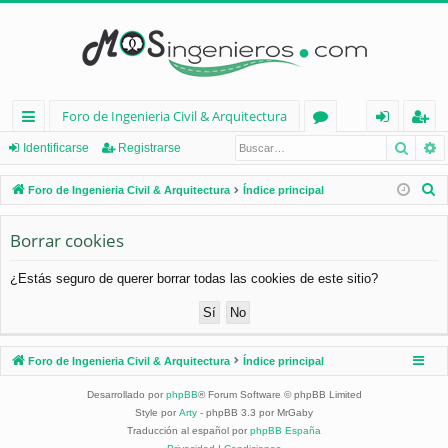
Foro de Ingenieria Civil & Arquitectura
Busca
B
nl
or
de
eg
Identificarse
Registrarse
ac
os
nt
ist
B
Foro de Ingenieria Civil & Arquitectura
Índice principal
es
ifi
ra
u
s
Borrar cookies
rá
ca
rs
c
pi
rs
e
¿Estás seguro de querer borrar todas las cookies de este sitio?
a
d
e
r
os
Foro de Ingenieria Civil & Arquitectura
Índice principal
Desarrollado por
phpBB
® Forum Software © phpBB Limited
Style por
Arty
- phpBB 3.3 por MrGaby
Traducción al español por
phpBB España