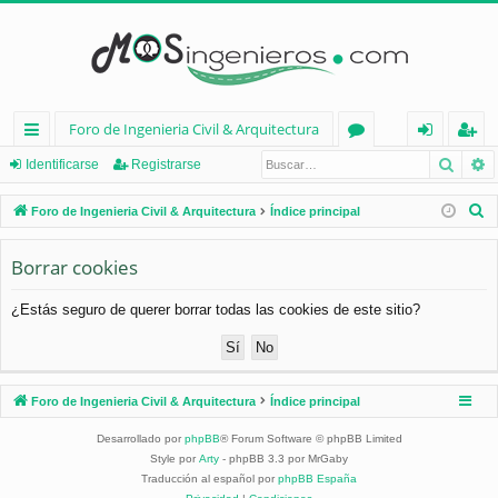
Foro de Ingenieria Civil & Arquitectura
Busca
B
nl
or
de
eg
Identificarse
Registrarse
ac
os
nt
ist
B
Foro de Ingenieria Civil & Arquitectura
Índice principal
es
ifi
ra
u
s
Borrar cookies
rá
ca
rs
c
pi
rs
e
¿Estás seguro de querer borrar todas las cookies de este sitio?
a
d
e
r
os
Foro de Ingenieria Civil & Arquitectura
Índice principal
Desarrollado por
phpBB
® Forum Software © phpBB Limited
Style por
Arty
- phpBB 3.3 por MrGaby
Traducción al español por
phpBB España