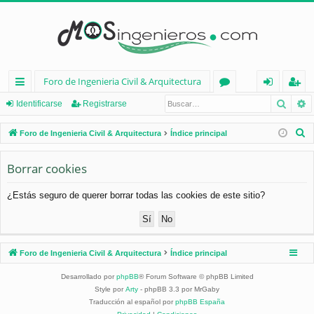
Foro de Ingenieria Civil & Arquitectura
Busca
B
nl
or
de
eg
Identificarse
Registrarse
ac
os
nt
ist
B
Foro de Ingenieria Civil & Arquitectura
Índice principal
es
ifi
ra
u
s
Borrar cookies
rá
ca
rs
c
pi
rs
e
¿Estás seguro de querer borrar todas las cookies de este sitio?
a
d
e
r
os
Foro de Ingenieria Civil & Arquitectura
Índice principal
Desarrollado por
phpBB
® Forum Software © phpBB Limited
Style por
Arty
- phpBB 3.3 por MrGaby
Traducción al español por
phpBB España