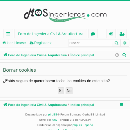
Foro de Ingenieria Civil & Arquitectura
Busca
B
nl
or
de
eg
Identificarse
Registrarse
ac
os
nt
ist
B
Foro de Ingenieria Civil & Arquitectura
Índice principal
es
ifi
ra
u
s
Borrar cookies
rá
ca
rs
c
pi
rs
e
¿Estás seguro de querer borrar todas las cookies de este sitio?
a
d
e
r
os
Foro de Ingenieria Civil & Arquitectura
Índice principal
Desarrollado por
phpBB
® Forum Software © phpBB Limited
Style por
Arty
- phpBB 3.3 por MrGaby
Traducción al español por
phpBB España