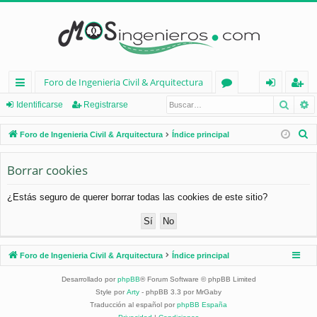
Foro de Ingenieria Civil & Arquitectura
Busca
B
nl
or
de
eg
Identificarse
Registrarse
ac
os
nt
ist
B
Foro de Ingenieria Civil & Arquitectura
Índice principal
es
ifi
ra
u
s
Borrar cookies
rá
ca
rs
c
pi
rs
e
¿Estás seguro de querer borrar todas las cookies de este sitio?
a
d
e
r
os
Foro de Ingenieria Civil & Arquitectura
Índice principal
Desarrollado por
phpBB
® Forum Software © phpBB Limited
Style por
Arty
- phpBB 3.3 por MrGaby
Traducción al español por
phpBB España