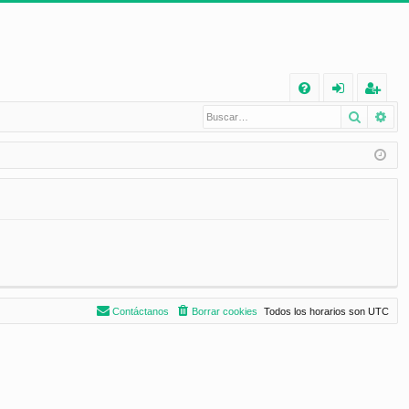
E
Buscar
Bú
FA
de
eg
Q
nt
ist
ifi
ra
ca
rs
rs
e
e
Contáctanos
Borrar cookies
Todos los horarios son
UTC