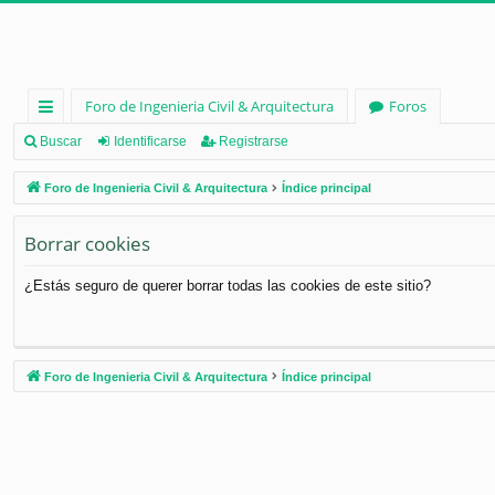
Foro de Ingenieria Civil & Arquitectura
Foros
nl
Buscar
Identificarse
Registrarse
ac
Foro de Ingenieria Civil & Arquitectura
Índice principal
es
Borrar cookies
rá
pi
¿Estás seguro de querer borrar todas las cookies de este sitio?
d
os
Foro de Ingenieria Civil & Arquitectura
Índice principal