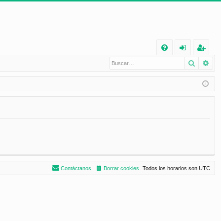
E
Buscar
Bú
FA
de
eg
Q
nt
ist
ifi
ra
ca
rs
rs
e
e
Contáctanos
Borrar cookies
Todos los horarios son
UTC