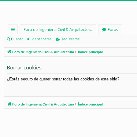
Foro de Ingenieria Civil & Arquitectura
Foros
nl
Buscar
Identificarse
Registrarse
ac
Foro de Ingenieria Civil & Arquitectura
Índice principal
es
Borrar cookies
rá
pi
¿Estás seguro de querer borrar todas las cookies de este sitio?
d
os
Foro de Ingenieria Civil & Arquitectura
Índice principal