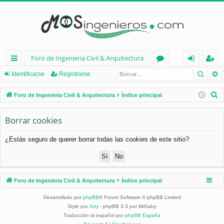
Foro de Ingenieria Civil & Arquitectura
Busca
B
nl
or
de
eg
Identificarse
Registrarse
ac
os
nt
ist
B
Foro de Ingenieria Civil & Arquitectura
Índice principal
es
ifi
ra
u
s
Borrar cookies
rá
ca
rs
c
pi
rs
e
¿Estás seguro de querer borrar todas las cookies de este sitio?
a
d
e
r
os
Foro de Ingenieria Civil & Arquitectura
Índice principal
Desarrollado por
phpBB
® Forum Software © phpBB Limited
Style por
Arty
- phpBB 3.3 por MrGaby
Traducción al español por
phpBB España