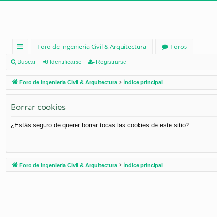
Foro de Ingenieria Civil & Arquitectura
Foros
nl
Buscar
Identificarse
Registrarse
ac
Foro de Ingenieria Civil & Arquitectura
Índice principal
es
Borrar cookies
rá
pi
¿Estás seguro de querer borrar todas las cookies de este sitio?
d
os
Foro de Ingenieria Civil & Arquitectura
Índice principal