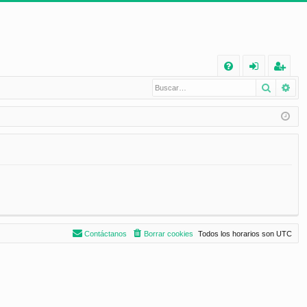
E
Buscar
Bú
FA
de
eg
Q
nt
ist
ifi
ra
ca
rs
rs
e
e
Contáctanos
Borrar cookies
Todos los horarios son
UTC