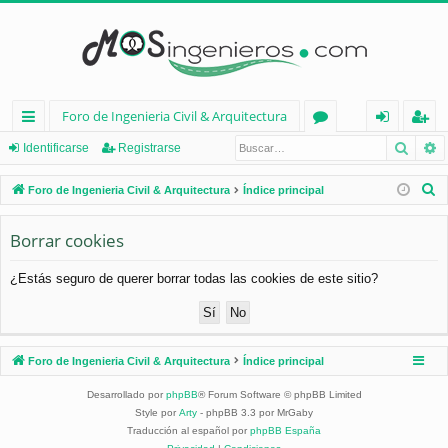
Foro de Ingenieria Civil & Arquitectura
Busca
B
nl
or
de
eg
Identificarse
Registrarse
ac
os
nt
ist
B
Foro de Ingenieria Civil & Arquitectura
Índice principal
es
ifi
ra
u
s
Borrar cookies
rá
ca
rs
c
pi
rs
e
¿Estás seguro de querer borrar todas las cookies de este sitio?
a
d
e
r
os
Foro de Ingenieria Civil & Arquitectura
Índice principal
Desarrollado por
phpBB
® Forum Software © phpBB Limited
Style por
Arty
- phpBB 3.3 por MrGaby
Traducción al español por
phpBB España