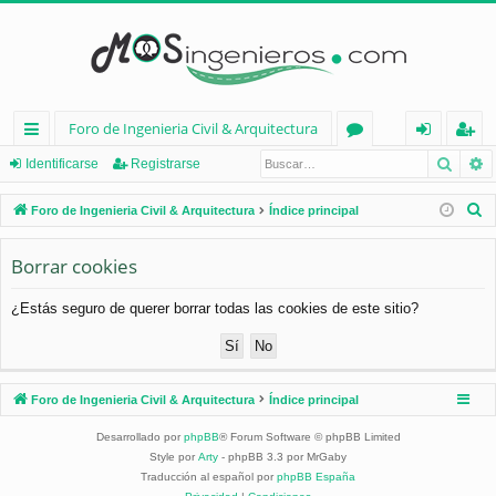
Foro de Ingenieria Civil & Arquitectura
Busca
B
nl
or
de
eg
Identificarse
Registrarse
ac
os
nt
ist
B
Foro de Ingenieria Civil & Arquitectura
Índice principal
es
ifi
ra
u
s
Borrar cookies
rá
ca
rs
c
pi
rs
e
¿Estás seguro de querer borrar todas las cookies de este sitio?
a
d
e
r
os
Foro de Ingenieria Civil & Arquitectura
Índice principal
Desarrollado por
phpBB
® Forum Software © phpBB Limited
Style por
Arty
- phpBB 3.3 por MrGaby
Traducción al español por
phpBB España