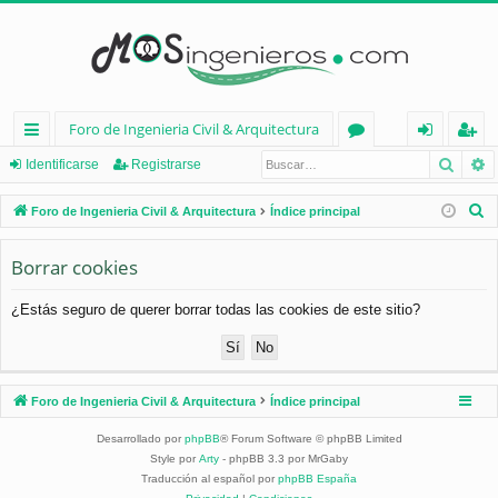
Foro de Ingenieria Civil & Arquitectura
Busca
B
nl
or
de
eg
Identificarse
Registrarse
ac
os
nt
ist
B
Foro de Ingenieria Civil & Arquitectura
Índice principal
es
ifi
ra
u
s
Borrar cookies
rá
ca
rs
c
pi
rs
e
¿Estás seguro de querer borrar todas las cookies de este sitio?
a
d
e
r
os
Foro de Ingenieria Civil & Arquitectura
Índice principal
Desarrollado por
phpBB
® Forum Software © phpBB Limited
Style por
Arty
- phpBB 3.3 por MrGaby
Traducción al español por
phpBB España