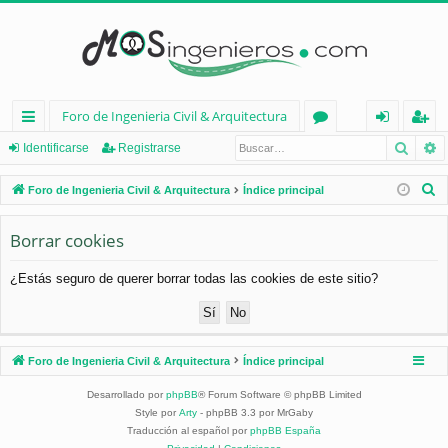
Foro de Ingenieria Civil & Arquitectura
Busca
B
nl
or
de
eg
Identificarse
Registrarse
ac
os
nt
ist
B
Foro de Ingenieria Civil & Arquitectura
Índice principal
es
ifi
ra
u
s
Borrar cookies
rá
ca
rs
c
pi
rs
e
¿Estás seguro de querer borrar todas las cookies de este sitio?
a
d
e
r
os
Foro de Ingenieria Civil & Arquitectura
Índice principal
Desarrollado por
phpBB
® Forum Software © phpBB Limited
Style por
Arty
- phpBB 3.3 por MrGaby
Traducción al español por
phpBB España