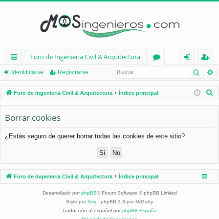
Foro de Ingenieria Civil & Arquitectura
Busca
B
nl
or
de
eg
Identificarse
Registrarse
ac
os
nt
ist
B
Foro de Ingenieria Civil & Arquitectura
Índice principal
es
ifi
ra
u
s
Borrar cookies
rá
ca
rs
c
pi
rs
e
¿Estás seguro de querer borrar todas las cookies de este sitio?
a
d
e
r
os
Foro de Ingenieria Civil & Arquitectura
Índice principal
Desarrollado por
phpBB
® Forum Software © phpBB Limited
Style por
Arty
- phpBB 3.3 por MrGaby
Traducción al español por
phpBB España