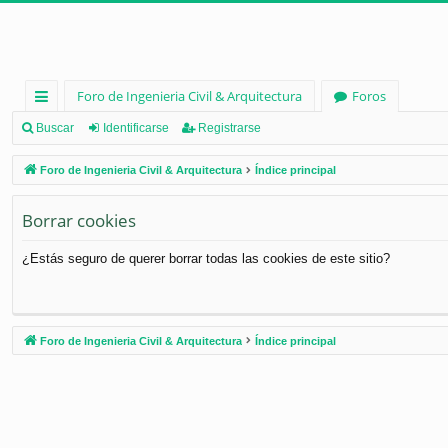
Foro de Ingenieria Civil & Arquitectura
Foros
nl
Buscar
Identificarse
Registrarse
ac
Foro de Ingenieria Civil & Arquitectura
Índice principal
es
Borrar cookies
rá
pi
¿Estás seguro de querer borrar todas las cookies de este sitio?
d
os
Foro de Ingenieria Civil & Arquitectura
Índice principal