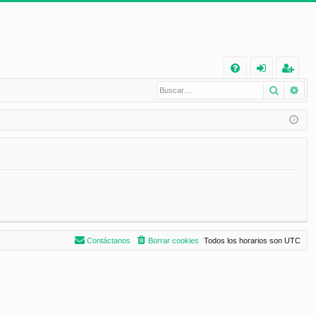
E
Buscar
Bú
FA
de
eg
Q
nt
ist
ifi
ra
ca
rs
rs
e
e
Contáctanos
Borrar cookies
Todos los horarios son
UTC