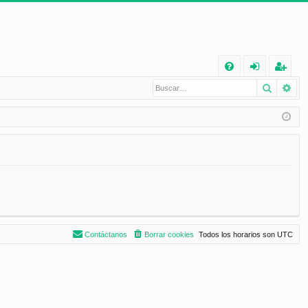
E
Buscar
Bú
FA
de
eg
Q
nt
ist
ifi
ra
ca
rs
rs
e
e
Contáctanos
Borrar cookies
Todos los horarios son
UTC