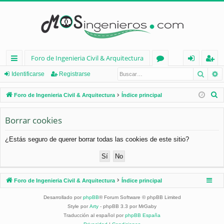
Foro de Ingenieria Civil & Arquitectura
Busca
B
nl
or
de
eg
Identificarse
Registrarse
ac
os
nt
ist
B
Foro de Ingenieria Civil & Arquitectura
Índice principal
es
ifi
ra
u
s
Borrar cookies
rá
ca
rs
c
pi
rs
e
¿Estás seguro de querer borrar todas las cookies de este sitio?
a
d
e
r
os
Foro de Ingenieria Civil & Arquitectura
Índice principal
Desarrollado por
phpBB
® Forum Software © phpBB Limited
Style por
Arty
- phpBB 3.3 por MrGaby
Traducción al español por
phpBB España