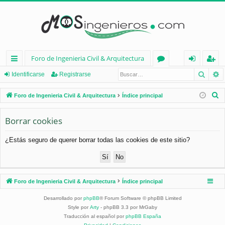
Foro de Ingenieria Civil & Arquitectura
Busca
B
nl
or
de
eg
Identificarse
Registrarse
ac
os
nt
ist
B
Foro de Ingenieria Civil & Arquitectura
Índice principal
es
ifi
ra
u
s
Borrar cookies
rá
ca
rs
c
pi
rs
e
¿Estás seguro de querer borrar todas las cookies de este sitio?
a
d
e
r
os
Foro de Ingenieria Civil & Arquitectura
Índice principal
Desarrollado por
phpBB
® Forum Software © phpBB Limited
Style por
Arty
- phpBB 3.3 por MrGaby
Traducción al español por
phpBB España