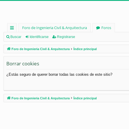
Foro de Ingenieria Civil & Arquitectura
Foros
nl
Buscar
Identificarse
Registrarse
ac
Foro de Ingenieria Civil & Arquitectura
Índice principal
es
Borrar cookies
rá
pi
¿Estás seguro de querer borrar todas las cookies de este sitio?
d
os
Foro de Ingenieria Civil & Arquitectura
Índice principal