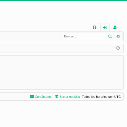
E
Buscar
Bú
FA
de
eg
Q
nt
ist
ifi
ra
ca
rs
rs
e
e
Contáctanos
Borrar cookies
Todos los horarios son
UTC