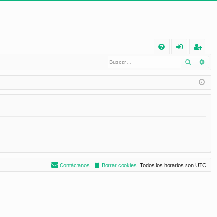
E
Buscar
Bú
FA
de
eg
Q
nt
ist
ifi
ra
ca
rs
rs
e
e
Contáctanos
Borrar cookies
Todos los horarios son
UTC