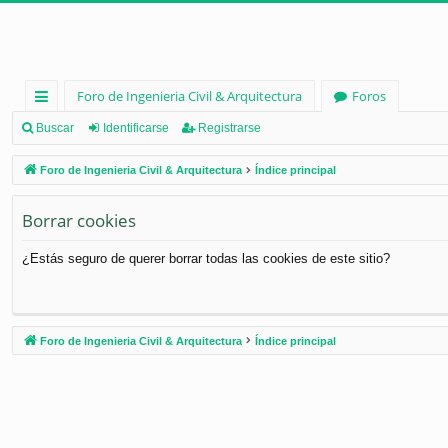
Foro de Ingenieria Civil & Arquitectura
Foros
nl
Buscar
Identificarse
Registrarse
ac
Foro de Ingenieria Civil & Arquitectura
Índice principal
es
Borrar cookies
rá
pi
¿Estás seguro de querer borrar todas las cookies de este sitio?
d
os
Foro de Ingenieria Civil & Arquitectura
Índice principal