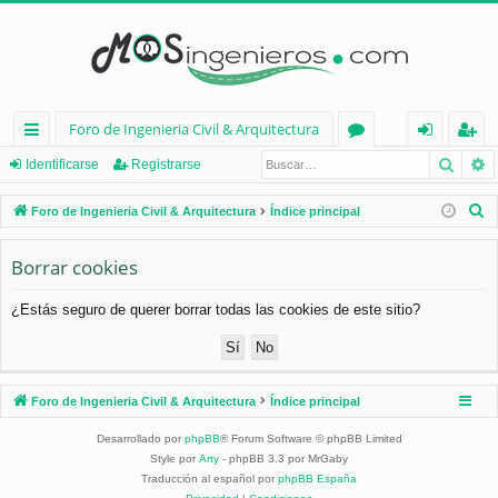
Foro de Ingenieria Civil & Arquitectura
Busca
B
nl
or
de
eg
Identificarse
Registrarse
ac
os
nt
ist
B
Foro de Ingenieria Civil & Arquitectura
Índice principal
es
ifi
ra
u
s
Borrar cookies
rá
ca
rs
c
pi
rs
e
¿Estás seguro de querer borrar todas las cookies de este sitio?
a
d
e
r
os
Foro de Ingenieria Civil & Arquitectura
Índice principal
Desarrollado por
phpBB
® Forum Software © phpBB Limited
Style por
Arty
- phpBB 3.3 por MrGaby
Traducción al español por
phpBB España