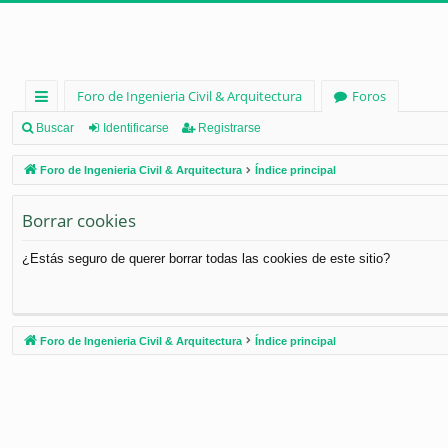
Foro de Ingenieria Civil & Arquitectura
Foros
nl
Buscar
Identificarse
Registrarse
ac
Foro de Ingenieria Civil & Arquitectura
Índice principal
es
Borrar cookies
rá
pi
¿Estás seguro de querer borrar todas las cookies de este sitio?
d
os
Foro de Ingenieria Civil & Arquitectura
Índice principal