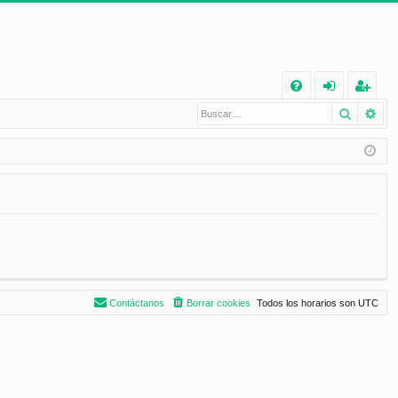
E
Buscar
Bú
FA
de
eg
Q
nt
ist
ifi
ra
ca
rs
rs
e
e
Contáctanos
Borrar cookies
Todos los horarios son
UTC