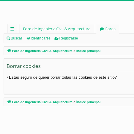
Foro de Ingenieria Civil & Arquitectura
Foros
nl
Buscar
Identificarse
Registrarse
ac
Foro de Ingenieria Civil & Arquitectura
Índice principal
es
Borrar cookies
rá
pi
¿Estás seguro de querer borrar todas las cookies de este sitio?
d
os
Foro de Ingenieria Civil & Arquitectura
Índice principal