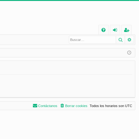
E
Buscar
Bú
FA
de
eg
Q
nt
ist
ifi
ra
ca
rs
rs
e
e
Contáctanos
Borrar cookies
Todos los horarios son
UTC