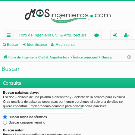
Foro de Ingenieria Civil & Arquitectura
nl
or
de
eg
Buscar
Identificarse
Registrarse
ac
os
nt
ist
Foro de Ingenieria Civil & Arquitectura
Índice principal
Buscar
es
ifi
ra
Buscar
rá
ca
rs
pi
rs
e
Consulta
d
e
Buscar palabras clave:
Escribe
+
delante de una palabra a encontrar y
-
delante de la palabra para excluirla.
os
Crea una lista de palabras separadas por
|
entre corchetes si solo una de ellas se
quiere encontrar. Emplea
*
como comodín para coincidencias parciales.
Buscar todos los términos
Buscar cualquier término
Buscar autor:
Emplea * como comodín para coincidencias parciales.