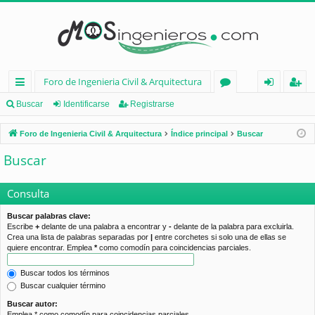
Foro de Ingenieria Civil & Arquitectura
nl
or
de
eg
Buscar
Identificarse
Registrarse
ac
os
nt
ist
Foro de Ingenieria Civil & Arquitectura
Índice principal
Buscar
es
ifi
ra
Buscar
rá
ca
rs
pi
rs
e
Consulta
d
e
Buscar palabras clave:
Escribe
+
delante de una palabra a encontrar y
-
delante de la palabra para excluirla.
os
Crea una lista de palabras separadas por
|
entre corchetes si solo una de ellas se
quiere encontrar. Emplea
*
como comodín para coincidencias parciales.
Buscar todos los términos
Buscar cualquier término
Buscar autor:
Emplea * como comodín para coincidencias parciales.