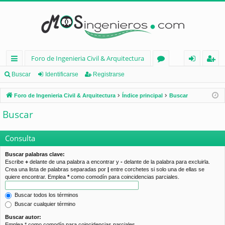
Foro de Ingenieria Civil & Arquitectura
nl
or
de
eg
Buscar
Identificarse
Registrarse
ac
os
nt
ist
Foro de Ingenieria Civil & Arquitectura
Índice principal
Buscar
es
ifi
ra
Buscar
rá
ca
rs
pi
rs
e
Consulta
d
e
Buscar palabras clave:
Escribe
+
delante de una palabra a encontrar y
-
delante de la palabra para excluirla.
os
Crea una lista de palabras separadas por
|
entre corchetes si solo una de ellas se
quiere encontrar. Emplea
*
como comodín para coincidencias parciales.
Buscar todos los términos
Buscar cualquier término
Buscar autor:
Emplea * como comodín para coincidencias parciales.