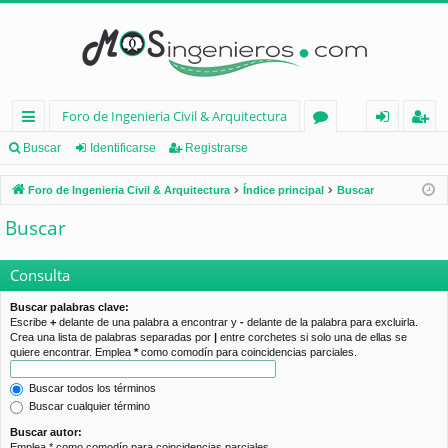
Foro de Ingenieria Civil & Arquitectura
nl
or
de
eg
Buscar
Identificarse
Registrarse
ac
os
nt
ist
Foro de Ingenieria Civil & Arquitectura
Índice principal
Buscar
es
ifi
ra
Buscar
rá
ca
rs
pi
rs
e
Consulta
d
e
Buscar palabras clave:
Escribe
+
delante de una palabra a encontrar y
-
delante de la palabra para excluirla.
os
Crea una lista de palabras separadas por
|
entre corchetes si solo una de ellas se
quiere encontrar. Emplea
*
como comodín para coincidencias parciales.
Buscar todos los términos
Buscar cualquier término
Buscar autor:
Emplea * como comodín para coincidencias parciales.