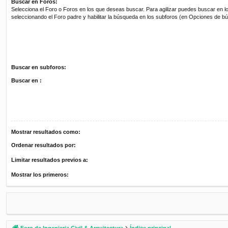
Buscar en Foros:
Selecciona el Foro o Foros en los que deseas buscar. Para agilizar puedes buscar en l
seleccionando el Foro padre y habilitar la búsqueda en los subforos (en Opciones de b
Buscar en subforos:
Buscar en :
Mostrar resultados como:
Ordenar resultados por:
Limitar resultados previos a:
Mostrar los primeros:
Foro de Ingenieria Civil & Arquitectura
Índice principal