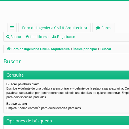
Foro de Ingenieria Civil & Arquitectura
Foros
nl
Buscar
Identificarse
Registrarse
ac
Foro de Ingenieria Civil & Arquitectura
Índice principal
Buscar
es
Buscar
rá
pi
Consulta
d
Buscar palabras clave:
Escribe
+
delante de una palabra a encontrar y
-
delante de la palabra para excluirla. Cr
os
palabras separadas por
|
entre corchetes si solo una de ellas se quiere encontrar. Emp
para coincidencias parciales.
Buscar autor:
Emplea * como comodín para coincidencias parciales.
Opciones de búsqueda