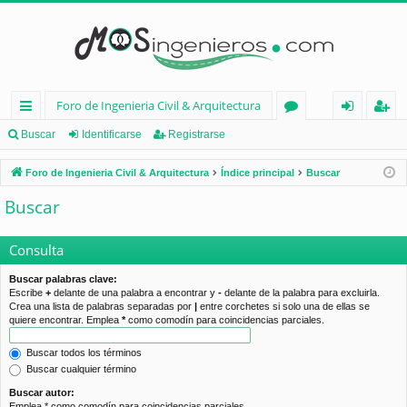
Foro de Ingenieria Civil & Arquitectura
nl
or
de
eg
Buscar
Identificarse
Registrarse
ac
os
nt
ist
Foro de Ingenieria Civil & Arquitectura
Índice principal
Buscar
es
ifi
ra
Buscar
rá
ca
rs
pi
rs
e
Consulta
d
e
Buscar palabras clave:
Escribe
+
delante de una palabra a encontrar y
-
delante de la palabra para excluirla.
os
Crea una lista de palabras separadas por
|
entre corchetes si solo una de ellas se
quiere encontrar. Emplea
*
como comodín para coincidencias parciales.
Buscar todos los términos
Buscar cualquier término
Buscar autor:
Emplea * como comodín para coincidencias parciales.