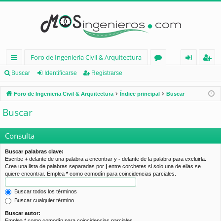
Foro de Ingenieria Civil & Arquitectura
nl
or
de
eg
Buscar
Identificarse
Registrarse
ac
os
nt
ist
Foro de Ingenieria Civil & Arquitectura
Índice principal
Buscar
es
ifi
ra
Buscar
rá
ca
rs
pi
rs
e
Consulta
d
e
Buscar palabras clave:
Escribe
+
delante de una palabra a encontrar y
-
delante de la palabra para excluirla.
os
Crea una lista de palabras separadas por
|
entre corchetes si solo una de ellas se
quiere encontrar. Emplea
*
como comodín para coincidencias parciales.
Buscar todos los términos
Buscar cualquier término
Buscar autor:
Emplea * como comodín para coincidencias parciales.