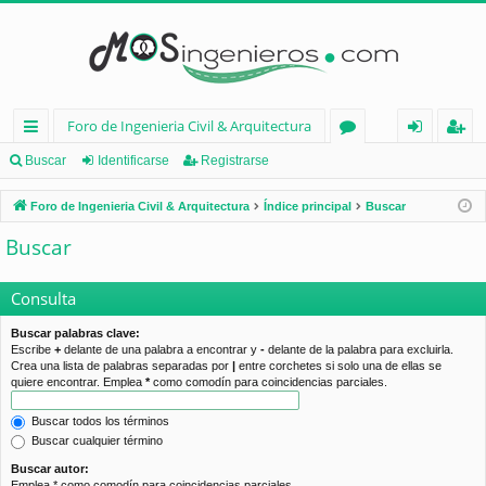
Foro de Ingenieria Civil & Arquitectura
nl
or
de
eg
Buscar
Identificarse
Registrarse
ac
os
nt
ist
Foro de Ingenieria Civil & Arquitectura
Índice principal
Buscar
es
ifi
ra
Buscar
rá
ca
rs
pi
rs
e
Consulta
d
e
Buscar palabras clave:
Escribe
+
delante de una palabra a encontrar y
-
delante de la palabra para excluirla.
os
Crea una lista de palabras separadas por
|
entre corchetes si solo una de ellas se
quiere encontrar. Emplea
*
como comodín para coincidencias parciales.
Buscar todos los términos
Buscar cualquier término
Buscar autor:
Emplea * como comodín para coincidencias parciales.