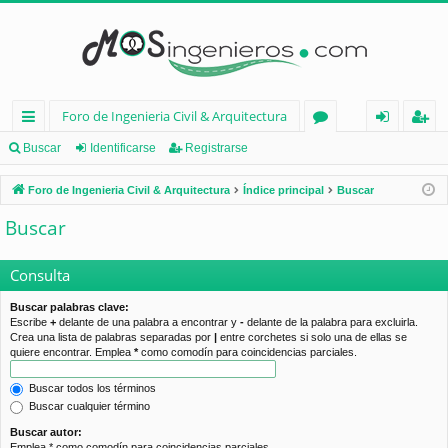
Foro de Ingenieria Civil & Arquitectura
nl
or
de
eg
Buscar
Identificarse
Registrarse
ac
os
nt
ist
Foro de Ingenieria Civil & Arquitectura
Índice principal
Buscar
es
ifi
ra
Buscar
rá
ca
rs
pi
rs
e
Consulta
d
e
Buscar palabras clave:
Escribe
+
delante de una palabra a encontrar y
-
delante de la palabra para excluirla.
os
Crea una lista de palabras separadas por
|
entre corchetes si solo una de ellas se
quiere encontrar. Emplea
*
como comodín para coincidencias parciales.
Buscar todos los términos
Buscar cualquier término
Buscar autor:
Emplea * como comodín para coincidencias parciales.