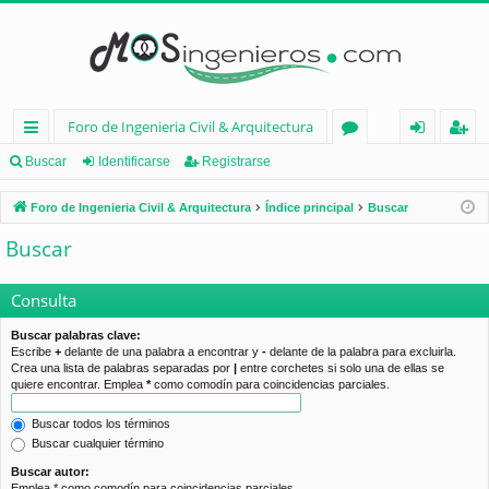
Foro de Ingenieria Civil & Arquitectura
nl
or
de
eg
Buscar
Identificarse
Registrarse
ac
os
nt
ist
Foro de Ingenieria Civil & Arquitectura
Índice principal
Buscar
es
ifi
ra
Buscar
rá
ca
rs
pi
rs
e
Consulta
d
e
Buscar palabras clave:
Escribe
+
delante de una palabra a encontrar y
-
delante de la palabra para excluirla.
os
Crea una lista de palabras separadas por
|
entre corchetes si solo una de ellas se
quiere encontrar. Emplea
*
como comodín para coincidencias parciales.
Buscar todos los términos
Buscar cualquier término
Buscar autor:
Emplea * como comodín para coincidencias parciales.