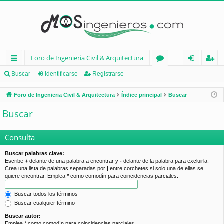
Foro de Ingenieria Civil & Arquitectura
nl
or
de
eg
Buscar
Identificarse
Registrarse
ac
os
nt
ist
Foro de Ingenieria Civil & Arquitectura
Índice principal
Buscar
es
ifi
ra
Buscar
rá
ca
rs
pi
rs
e
Consulta
d
e
Buscar palabras clave:
Escribe
+
delante de una palabra a encontrar y
-
delante de la palabra para excluirla.
os
Crea una lista de palabras separadas por
|
entre corchetes si solo una de ellas se
quiere encontrar. Emplea
*
como comodín para coincidencias parciales.
Buscar todos los términos
Buscar cualquier término
Buscar autor:
Emplea * como comodín para coincidencias parciales.