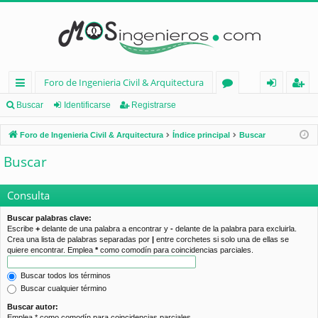
Foro de Ingenieria Civil & Arquitectura
nl
or
de
eg
Buscar
Identificarse
Registrarse
ac
os
nt
ist
Foro de Ingenieria Civil & Arquitectura
Índice principal
Buscar
es
ifi
ra
Buscar
rá
ca
rs
pi
rs
e
Consulta
d
e
Buscar palabras clave:
Escribe
+
delante de una palabra a encontrar y
-
delante de la palabra para excluirla.
os
Crea una lista de palabras separadas por
|
entre corchetes si solo una de ellas se
quiere encontrar. Emplea
*
como comodín para coincidencias parciales.
Buscar todos los términos
Buscar cualquier término
Buscar autor:
Emplea * como comodín para coincidencias parciales.