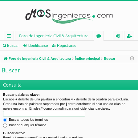
Foro de Ingenieria Civil & Arquitectura
nl
or
de
eg
Buscar
Identificarse
Registrarse
ac
os
nt
ist
Foro de Ingenieria Civil & Arquitectura
Índice principal
Buscar
es
ifi
ra
Buscar
rá
ca
rs
pi
rs
e
Consulta
d
e
Buscar palabras clave:
Escribe
+
delante de una palabra a encontrar y
-
delante de la palabra para excluirla.
os
Crea una lista de palabras separadas por
|
entre corchetes si solo una de ellas se
quiere encontrar. Emplea
*
como comodín para coincidencias parciales.
Buscar todos los términos
Buscar cualquier término
Buscar autor:
Emplea * como comodín para coincidencias parciales.