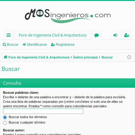
Foro de Ingenieria Civil & Arquitectura
nl
or
de
eg
Buscar
Identificarse
Registrarse
ac
os
nt
ist
Foro de Ingenieria Civil & Arquitectura
Índice principal
Buscar
es
ifi
ra
Buscar
rá
ca
rs
pi
rs
e
Consulta
d
e
Buscar palabras clave:
Escribe
+
delante de una palabra a encontrar y
-
delante de la palabra para excluirla.
os
Crea una lista de palabras separadas por
|
entre corchetes si solo una de ellas se
quiere encontrar. Emplea
*
como comodín para coincidencias parciales.
Buscar todos los términos
Buscar cualquier término
Buscar autor:
Emplea * como comodín para coincidencias parciales.