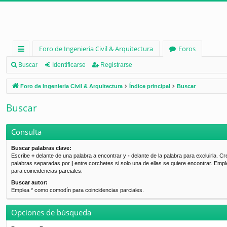
Foro de Ingenieria Civil & Arquitectura
Foros
nl
Buscar
Identificarse
Registrarse
ac
Foro de Ingenieria Civil & Arquitectura
Índice principal
Buscar
es
Buscar
rá
pi
Consulta
d
Buscar palabras clave:
Escribe
+
delante de una palabra a encontrar y
-
delante de la palabra para excluirla. Cr
os
palabras separadas por
|
entre corchetes si solo una de ellas se quiere encontrar. Emp
para coincidencias parciales.
Buscar autor:
Emplea * como comodín para coincidencias parciales.
Opciones de búsqueda