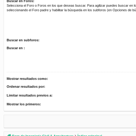
Buscar en Foros:
Selecciona el Foro o Foros en los que deseas buscar. Para agilizar puedes buscar en l
seleccionando el Foro padre y habilitar la búsqueda en los subforos (en Opciones de b
Buscar en subforos:
Buscar en :
Mostrar resultados como:
Ordenar resultados por:
Limitar resultados previos a:
Mostrar los primeros:
Foro de Ingenieria Civil & Arquitectura
Índice principal